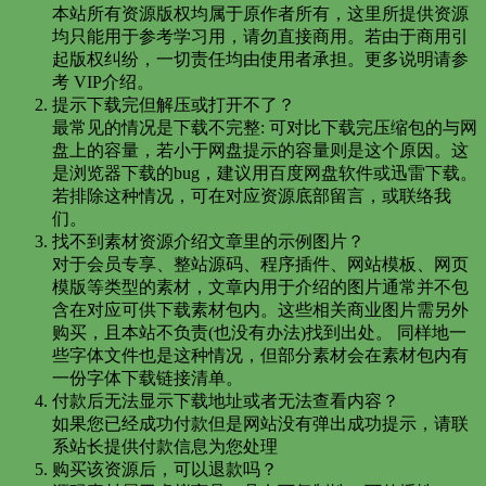
本站所有资源版权均属于原作者所有，这里所提供资源
均只能用于参考学习用，请勿直接商用。若由于商用引
起版权纠纷，一切责任均由使用者承担。更多说明请参
考 VIP介绍。
提示下载完但解压或打开不了？
最常见的情况是下载不完整: 可对比下载完压缩包的与网
盘上的容量，若小于网盘提示的容量则是这个原因。这
是浏览器下载的bug，建议用百度网盘软件或迅雷下载。
若排除这种情况，可在对应资源底部留言，或联络我
们。
找不到素材资源介绍文章里的示例图片？
对于会员专享、整站源码、程序插件、网站模板、网页
模版等类型的素材，文章内用于介绍的图片通常并不包
含在对应可供下载素材包内。这些相关商业图片需另外
购买，且本站不负责(也没有办法)找到出处。 同样地一
些字体文件也是这种情况，但部分素材会在素材包内有
一份字体下载链接清单。
付款后无法显示下载地址或者无法查看内容？
如果您已经成功付款但是网站没有弹出成功提示，请联
系站长提供付款信息为您处理
购买该资源后，可以退款吗？